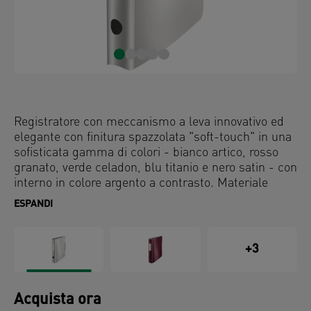
Registratore con meccanismo a leva innovativo ed
elegante con finitura spazzolata "soft-touch" in una
sofisticata gamma di colori - bianco artico, rosso
granato, verde celadon, blu titanio e nero satin - con
interno in colore argento a contrasto. Materiale
leggero e design ergonomico per una facile gestione
ESPANDI
dei documenti in movimento e in ufficio.
+3
Acquista ora