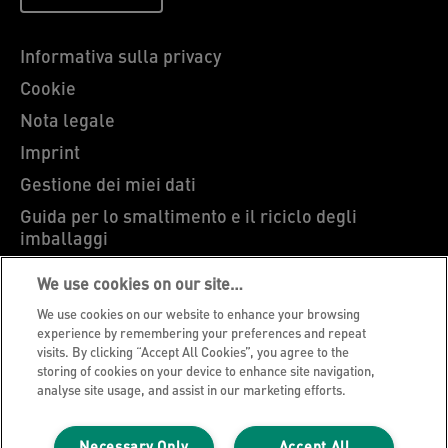
Informativa sulla privacy
Cookie
Nota legale
Imprint
Gestione dei miei dati
Guida per lo smaltimento e il riciclo degli
imballaggi
Blog Leitz
We use cookies on our site…
Carriere
We use cookies on our website to enhance your browsing
Leitz EasyPrint
experience by remembering your preferences and repeat
visits. By clicking “Accept All Cookies”, you agree to the
Ti serve assistenza?
storing of cookies on your device to enhance site navigation,
analyse site usage, and assist in our marketing efforts.
Condizioni di garanzia
Dichiarazioni di conformità