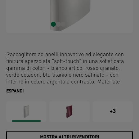
Raccoglitore ad anelli innovativo ed elegante con
finitura spazzolata "soft-touch" in una sofisticata
gamma di colori - bianco artico, rosso granato,
verde celadon, blu titanio e nero satinato - con
interno in colore argento a contrasto. Materiale
leggero e design ergonomico per una facile gestione
ESPANDI
dei documenti in movimento e in ufficio.
+3
MOSTRA ALTRI RIVENDITORI