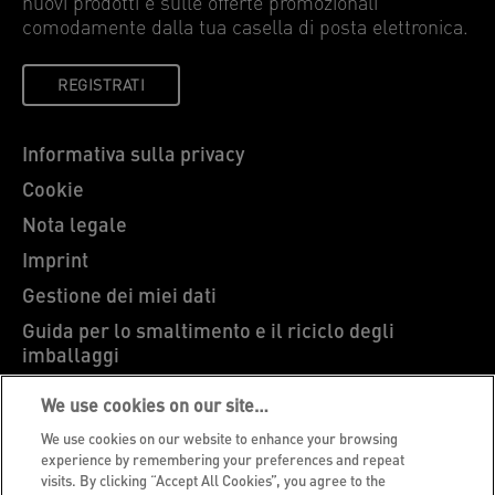
nuovi prodotti e sulle offerte promozionali
comodamente dalla tua casella di posta elettronica.
REGISTRATI
Informativa sulla privacy
Cookie
Nota legale
Imprint
Gestione dei miei dati
Guida per lo smaltimento e il riciclo degli
imballaggi
Blog Leitz
We use cookies on our site…
Carriere
We use cookies on our website to enhance your browsing
Leitz EasyPrint
experience by remembering your preferences and repeat
visits. By clicking “Accept All Cookies”, you agree to the