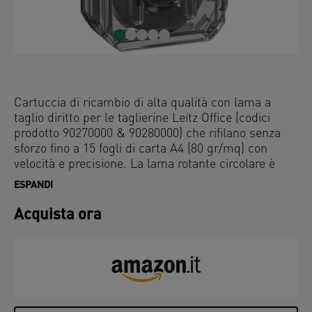
Cartuccia di ricambio di alta qualità con lama a
taglio diritto per le taglierine Leitz Office (codici
prodotto 90270000 & 90280000) che rifilano senza
sforzo fino a 15 fogli di carta A4 (80 gr/mq) con
velocità e precisione. La lama rotante circolare è
racchiusa all'interno di una cartuccia di plastica che
ESPANDI
la rende sicura per le operazioni quotidiane di taglio
della carta a casa, in ufficio o in classe. È veloce e
Acquista ora
facile da sostituire semplicemente inserendo la
cartuccia nella testa della taglierina dal design
ergonomico e dalla presa facile. Sono anche
disponibili una lama con taglio a onda e una lama
perforante. Lama rotante circolare di ricambio in
acciaio che garantisce un taglio accurato per molti