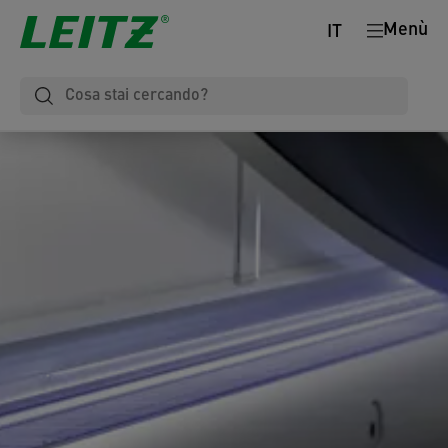
Menù
IT