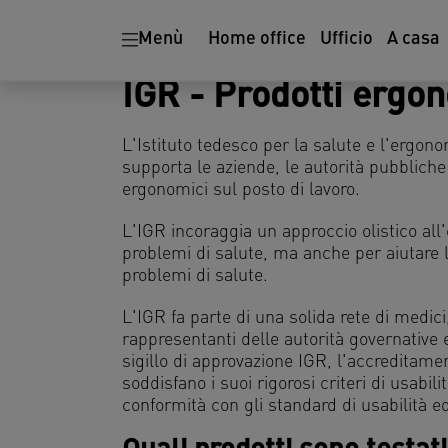
Soluzioni
Distruggidocument
Menù
Home office
Ufficio
A casa
ergonomiche
IGR - Prodotti ergo
L'Istituto tedesco per la salute e l'ergono
supporta le aziende, le autorità pubblich
ergonomici sul posto di lavoro.
L'IGR incoraggia un approccio olistico all'
problemi di salute, ma anche per aiutare l
problemi di salute.
L'IGR fa parte di una solida rete di medici,
rappresentanti delle autorità governative
sigillo di approvazione IGR, l'accredita
soddisfano i suoi rigorosi criteri di usabil
conformità con gli standard di usabilità 