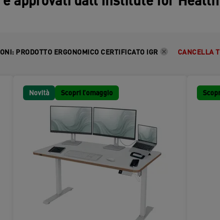
 e approvati dall'Institute for Healt
IONI
:
PRODOTTO ERGONOMICO CERTIFICATO IGR
CANCELLA 
Novità
Scopri l’omaggio
Scopr