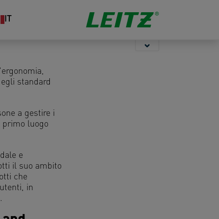
Organizzazione &
Cucitrici &
Organizzazione
IT
Sistemazione
Perforatori
l'ergonomia,
degli standard
one a gestire i
n primo luogo
ndale e
tti il suo ambito
tti che
utenti, in
7.