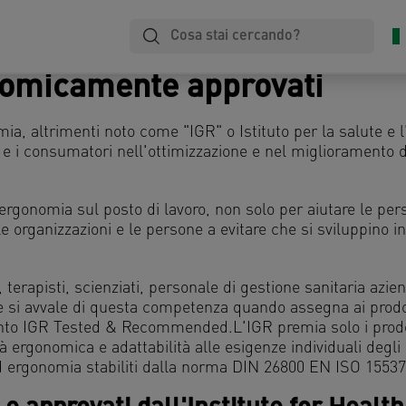
i
Plastificazione
Quaderni
Archiviazione
nomicamente approvati
mia, altrimenti noto come "IGR" o Istituto per la salute e 
e e i consumatori nell'ottimizzazione e nel miglioramento 
ergonomia sul posto di lavoro, non solo per aiutare le pers
e organizzazioni e le persone a evitare che si sviluppino i
 terapisti, scienziati, personale di gestione sanitaria azie
 e si avvale di questa competenza quando assegna ai prodo
mento IGR Tested & Recommended.L'IGR premia solo i prodo
ità ergonomica e adattabilità alle esigenze individuali degli 
ed ergonomia stabiliti dalla norma DIN 26800 EN ISO 1553