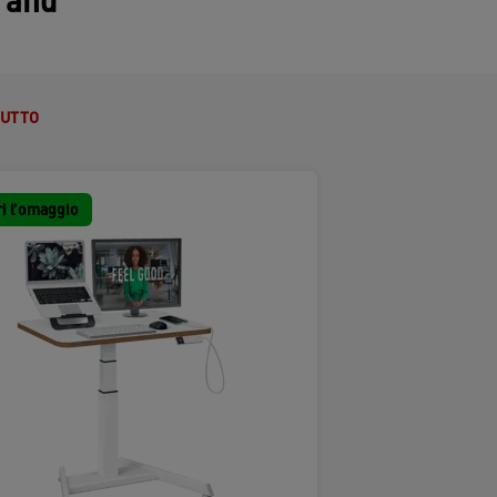
h and
TUTTO
i l’omaggio