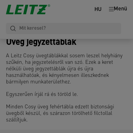
Menü
HU
Üveg jegyzettáblák
A Leitz Cosy üvegtáblákkal sosem leszel helyhiány
szűkén, ha jegyzetelésről van szó. Ezek a keret
nélküli üveg jegyzettáblák újra és újra
használhatóak, és kényelmesen illeszkednek
bármilyen munkaterülethez.
Egyszerűen írjál rá és töröld le.
Minden Cosy üveg fehértábla edzett biztonsági
üvegből készül, és szárazon törölhető filctollal
szállítjuk.