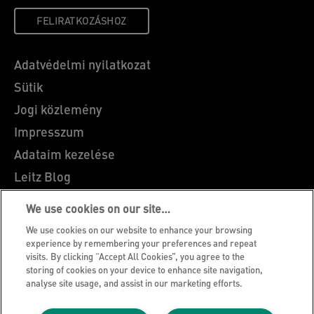
FELIRATKOZÁSHOZ
Adatvédelmi nyilatkozat
Sütik
Jogi közlemény
Impresszum
Adataim kezelése
Leitz Blog
Álláslehetőségek
We use cookies on our site…
Leitz EasyPrint
We use cookies on our website to enhance your browsing
Ügyfélszolgálat
experience by remembering your preferences and repeat
visits. By clicking “Accept All Cookies”, you agree to the
Csomagolás újrahasznosítási útmutató
storing of cookies on your device to enhance site navigation,
analyse site usage, and assist in our marketing efforts.
Jótállási feltételek
Megfelelőségi nyilatkozatok