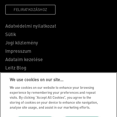
FELIRATKOZÁSHOZ
Adatvédelmi nyilatkozat
Sütik
Jogi közlemény
Impresszum
Adataim kezelése
Leitz Blog
Álláslehetőségek
We use cookies on our site…
Leitz EasyPrint
We use cookies on our website to enhance your browsing
Ügyfélszolgálat
experience by remembering your preferences and repeat
visits. By clicking “Accept All Cookies”, you agree to the
Csomagolás újrahasznosítási útmutató
storing of cookies on your device to enhance site navigation,
analyse site usage, and assist in our marketing efforts.
Jótállási feltételek