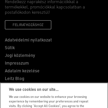
Rendelkezz naprakész információkkal a
termékekkel, promóciókkal kapcsolatban a
postafiókodon keresztül!
FELIRATKOZÁSHOZ
Adatvédelmi nyilatkozat
Sütik
Jogi közlemény
Impresszum
Adataim kezelése
Leitz Blog
Álláslehetőségek
We use cookies on our site…
Leitz EasyPrint
We use cookies on our website to enhance your browsing
Ügyfélszolgálat
experience by remembering your preferences and repeat
visits. By clicking “Accept All Cookies”, you agree to the