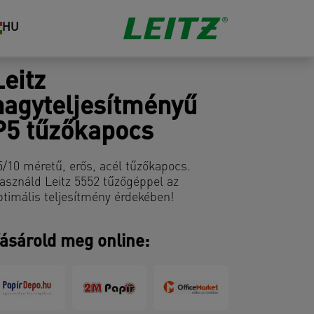
HU
Leitz
nagyteljesítményű
P5 tűzőkapocs
5/10 méretű, erős, acél tűzőkapocs.
asználd Leitz 5552 tűzőgéppel az
ptimális teljesítmény érdekében!
ásárold meg online: