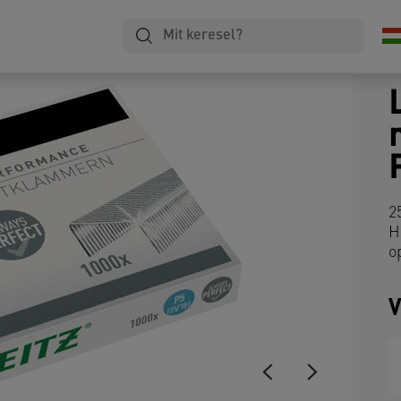
2
H
o
V