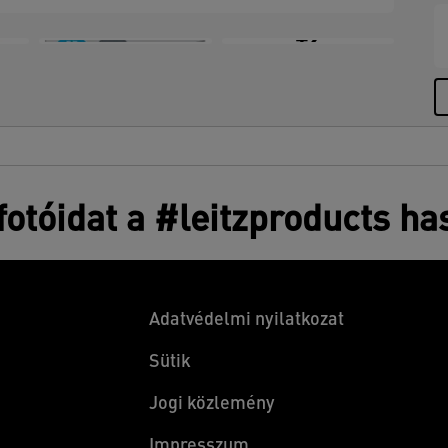
+2
otóidat a #leitzproducts ha
Adatvédelmi nyilatkozat
Sütik
Jogi közlemény
Impresszum