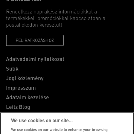
Rendelkezz naprakész információkkal a
termékekkel, promóciókkal kapcsolatban a
postafiókodon keresztül!
FELIRATKOZÁSHOZ
Adatvédelmi nyilatkozat
Sütik
Jogi közlemény
Impresszum
Adataim kezelése
Leitz Blog
Álláslehetőségek
We use cookies on our site…
Leitz EasyPrint
We use cookies on our website to enhance your browsing