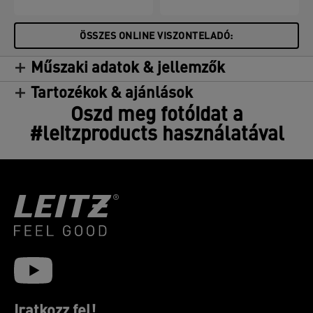
ÖSSZES ONLINE VISZONTELADÓ:
Műszaki adatok & jellemzők
Tartozékok & ajánlások
Oszd meg fotóidat a
#leitzproducts használatával
Iratkozz fel!