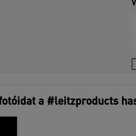
V
otóidat a #leitzproducts ha