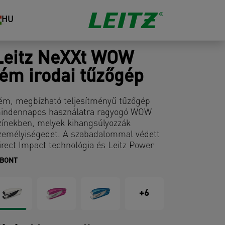
HU
Leitz NeXXt WOW
fém irodai tűzőgép
ém, megbízható teljesítményű tűzőgép
indennapos használatra ragyogó WOW
zínekben, melyek kihangsúlyozzák
zemélyiségedet. A szabadalommal védett
irect Impact technológia és Leitz Power
erformance P3 (24/6, 26/6) tűzőkapcsok
IBONT
ökéletes tűzést biztosítanak.
+6