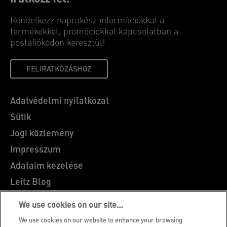
Rendelkezz naprakész információkkal a
termékekkel, promóciókkal kapcsolatban a
postafiókodon keresztül!
FELIRATKOZÁSHOZ
Adatvédelmi nyilatkozat
Sütik
Jogi közlemény
Impresszum
Adataim kezelése
Leitz Blog
Álláslehetőségek
We use cookies on our site…
Leitz EasyPrint
We use cookies on our website to enhance your browsing