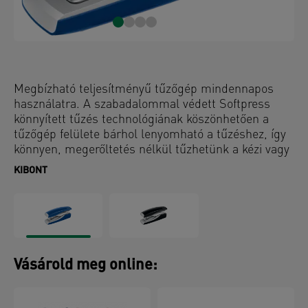
Megbízható teljesítményű tűzőgép mindennapos
használatra. A szabadalommal védett Softpress
könnyített tűzés technológiának köszönhetően a
tűzőgép felülete bárhol lenyomható a tűzéshez, így
könnyen, megerőltetés nélkül tűzhetünk a kézi vagy
asztali használat során. A hagyományos Leitz
KIBONT
tűzőgépekhez képest a tűzés 60%-kal kisebb
erőkifejtést igényel. A lapos tűzés technológia a
tűzés helyén laposabb papírkupacok által 40%-os
helymegtakarítást eredményez. A szabadalommal
védett Direct Impact technológia és Leitz Softpress
tűzőkapcsok tökéletes tűzést biztosítanak minden
Vásárold meg online:
alkalommal.