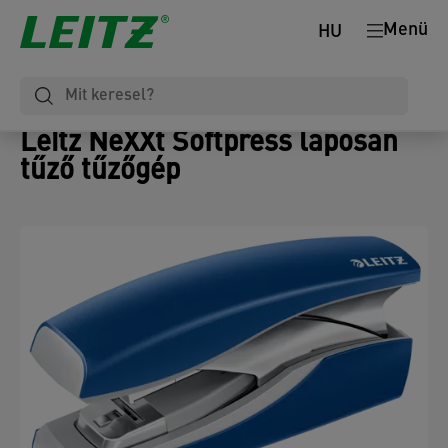
Menü
HU
Leitz NeXXt Softpress laposan
tűző tűzőgép