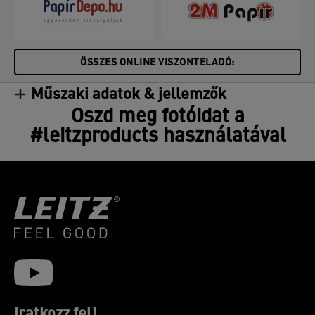
ÖSSZES ONLINE VISZONTELADÓ:
Műszaki adatok & jellemzők
Oszd meg fotóidat a
#leitzproducts használatával
Iratkozz fel!