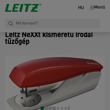
Menü
HU
Leitz NeXXt kisméretű irodai
tűzőgép