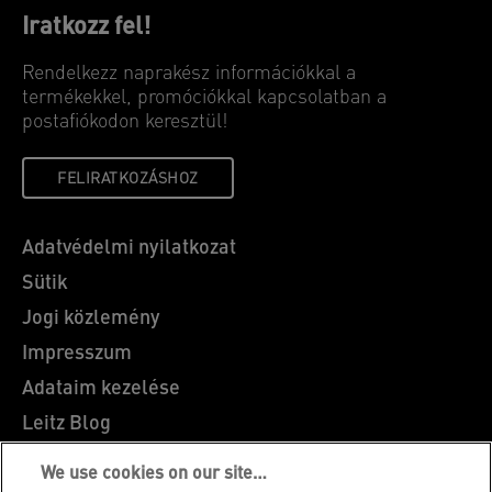
Iratkozz fel!
Rendelkezz naprakész információkkal a
termékekkel, promóciókkal kapcsolatban a
postafiókodon keresztül!
FELIRATKOZÁSHOZ
Adatvédelmi nyilatkozat
Sütik
Jogi közlemény
Impresszum
Adataim kezelése
Leitz Blog
Álláslehetőségek
We use cookies on our site…