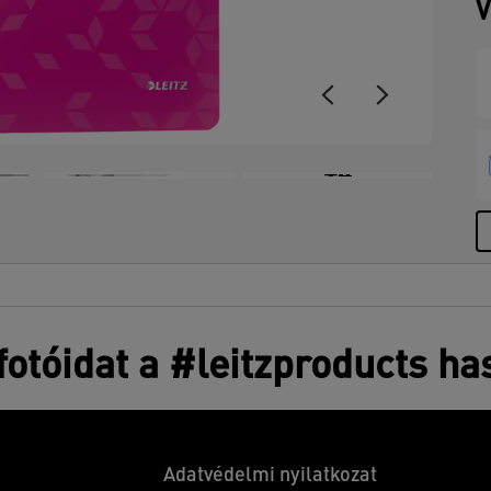
V
+4
otóidat a #leitzproducts ha
Adatvédelmi nyilatkozat