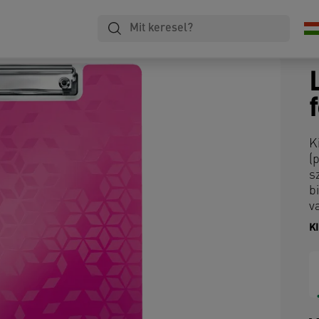
K
(
s
b
v
K