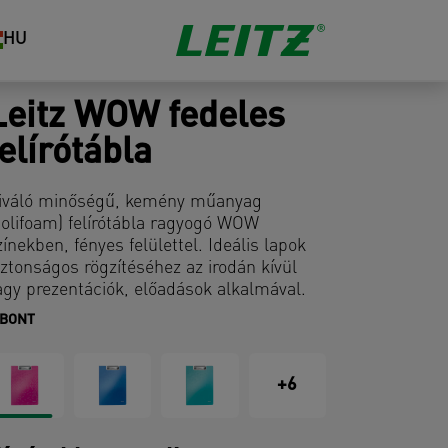
HU
Leitz WOW fedeles
felírótábla
iváló minőségű, kemény műanyag
polifoam) felírótábla ragyogó WOW
zínekben, fényes felülettel. Ideális lapok
iztonságos rögzítéséhez az irodán kívül
agy prezentációk, előadások alkalmával.
IBONT
+6