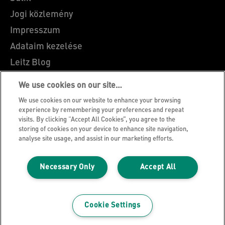
Jogi közlemény
Impresszum
Adataim kezelése
Leitz Blog
Álláslehetőségek
We use cookies on our site…
Leitz EasyPrint
We use cookies on our website to enhance your browsing
Ügyfélszolgálat
experience by remembering your preferences and repeat
visits. By clicking “Accept All Cookies”, you agree to the
Csomagolás újrahasznosítási útmutató
storing of cookies on your device to enhance site navigation,
analyse site usage, and assist in our marketing efforts.
Jótállási feltételek
Megfelelőségi nyilatkozatok
Necessary Only
Accept All
Oldaltérkép
©2026 ACCO Brands
Cookie Settings