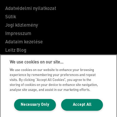
Adatvédelmi nyilatkozat
Sütik
Jogi közlemény
Impresszum
Adataim kezelése
Leitz Blog
Álláslehetőségek
We use cookies on our site…
Leitz EasyPrint
We use cookies on our website to enhance your browsing
Ügyfélszolgálat
experience by remembering your preferences and repeat
visits. By clicking “Accept All Cookies”, you agree to the
Csomagolás újrahasznosítási útmutató
storing of cookies on your device to enhance site navigation,
analyse site usage, and assist in our marketing efforts.
Jótállási feltételek
Megfelelőségi nyilatkozatok
Necessary Only
Accept All
Oldaltérkép