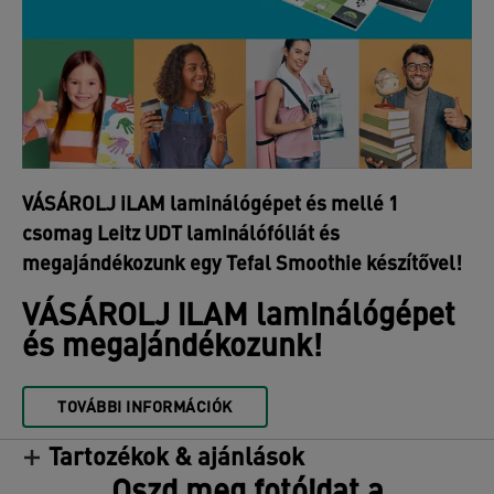
VÁSÁROLJ iLAM laminálógépet és mellé 1
csomag Leitz UDT laminálófóliát és
megajándékozunk egy Tefal Smoothie készítővel!
VÁSÁROLJ iLAM laminálógépet
és megajándékozunk!
TOVÁBBI INFORMÁCIÓK
Tartozékok & ajánlások
Oszd meg fotóidat a