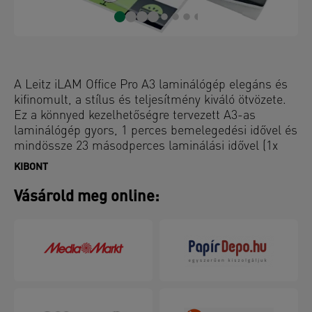
A Leitz iLAM Office Pro A3 laminálógép elegáns és
kifinomult, a stílus és teljesítmény kiváló ötvözete.
Ez a könnyed kezelhetőségre tervezett A3-as
laminálógép gyors, 1 perces bemelegedési idővel és
mindössze 23 másodperces laminálási idővel (1x
A3-es lap 80 mikronos fóliával) biztosítja a
KIBONT
dokumentumok gyors és hatékony védelmét. Az
intuitív érintőképernyő négy fóliavastagság-beállítási
Vásárold meg online:
lehetőséget kínál a sokoldalú laminálási igényekhez,
valamint egy manuális visszafordító gombot és egy
automatikus visszafordító funkciót aktív
elakadásérzékeléssel a zökkenőmentes
fóliaeltávolítás érdekében. Az innovatív SMART
állapotjelző LED fény és hangjelzés segítségével
teszi még egyszerűbbé a használatot: piros