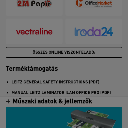
fényjelzés a bemelegedés alatt, zöld fény
hangjelzéssel, amikor készen áll a használatra, és
piros villogó fényjelzés automatikus kikapcsolás
esetén 15 perc inaktivitás után. A dokumentum
tökéletes igazítását SMART irányjelző LED-ek
segítik az elakadások elkerülése érdekében. Szürke
és fehér színben.
ÖSSZES ONLINE VISZONTELADÓ:
Terméktámogatás
LEITZ GENERAL SAFETY INSTRUCTIONS (PDF)
MANUAL LEITZ LAMINATOR ILAM OFFICE PRO (PDF)
Műszaki adatok & jellemzők