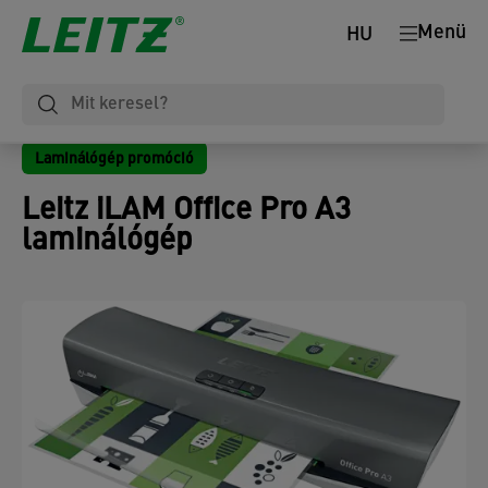
Menü
HU
Laminálógép promóció
Leitz iLAM Office Pro A3
laminálógép