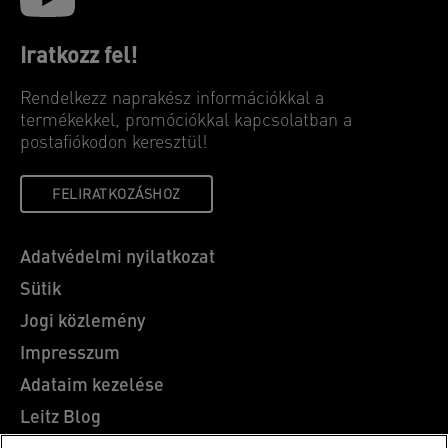
Iratkozz fel!
Rendelkezz naprakész információkkal a
termékekkel, promóciókkal kapcsolatban a
postafiókodon keresztül!
FELIRATKOZÁSHOZ
Adatvédelmi nyilatkozat
Sütik
Jogi közlemény
Impresszum
Adataim kezelése
Leitz Blog