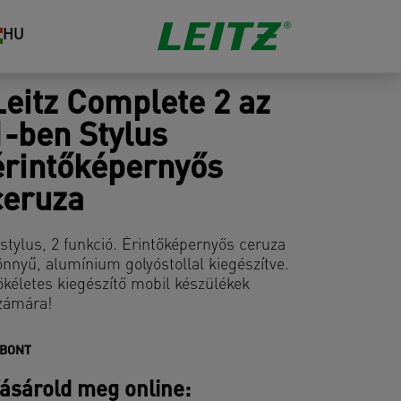
HU
Leitz Complete 2 az
1-ben Stylus
érintőképernyős
ceruza
 stylus, 2 funkció. Érintőképernyős ceruza
önnyű, alumínium golyóstollal kiegészítve.
ökéletes kiegészítő mobil készülékek
zámára!
IBONT
ásárold meg online: