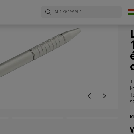
1
k
T
s
+2
K
V