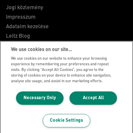
Jogi közlemény
Impresszum
Adataim kezelése
Leitz Blog
Álláslehetőségek
We use cookies on our site…
Leitz EasyPrint
We use cookies on our website to enhance your browsing
Ügyfélszolgálat
experience by remembering your preferences and repeat
visits. By clicking “Accept All Cookies”, you agree to the
Csomagolás újrahasznosítási útmutató
storing of cookies on your device to enhance site navigation,
analyse site usage, and assist in our marketing efforts.
Jótállási feltételek
Megfelelőségi nyilatkozatok
Necessary Only
Accept All
Oldaltérkép
©2026 ACCO Brands
Cookie Settings