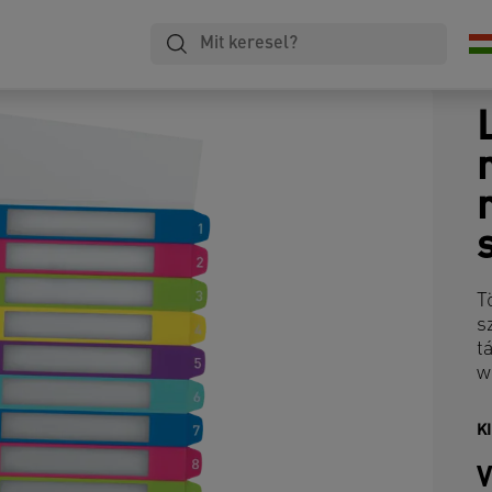
T
s
t
w
K
V