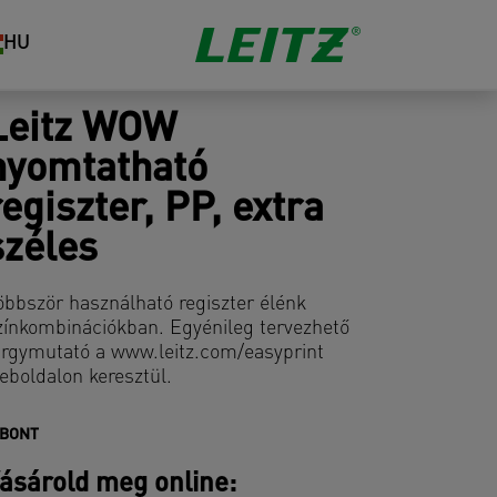
HU
Leitz WOW
nyomtatható
regiszter, PP, extra
széles
öbbször használható regiszter élénk
zínkombinációkban. Egyénileg tervezhető
árgymutató a www.leitz.com/easyprint
eboldalon keresztül.
IBONT
ásárold meg online: