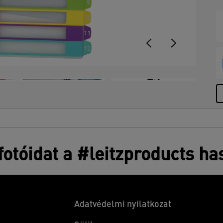
+3
otóidat a #leitzproducts ha
Adatvédelmi nyilatkozat