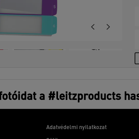
+3
otóidat a #leitzproducts ha
Adatvédelmi nyilatkozat