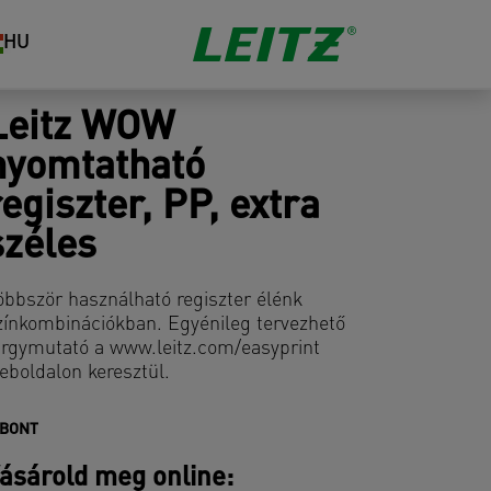
HU
Leitz WOW
nyomtatható
regiszter, PP, extra
széles
öbbször használható regiszter élénk
zínkombinációkban. Egyénileg tervezhető
árgymutató a www.leitz.com/easyprint
eboldalon keresztül.
IBONT
ásárold meg online: