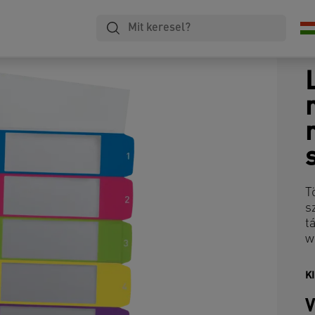
T
s
t
w
K
V