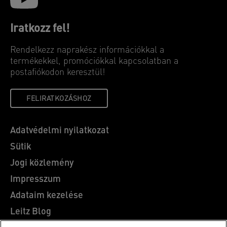
Iratkozz fel!
Rendelkezz naprakész információkkal a
termékekkel, promóciókkal kapcsolatban a
postafiókodon keresztül!
FELIRATKOZÁSHOZ
Adatvédelmi nyilatkozat
Sütik
Jogi közlemény
Impresszum
Adataim kezelése
Leitz Blog