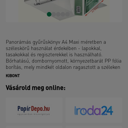
Panorámás gyűrűskönyv A4 Maxi méretben a
széleskörű használat érdekében - lapokkal,
tasakokkal és regiszterekkel is használható.
Bőrhatású, dombornyomott, környezetbarát PP fólia
borítás, mely mindkét oldalon ragasztott a széleken
pedig hegesztett a buborékmentes, minőségi
KIBONT
megjelenés érdekében.
Vásárold meg online: