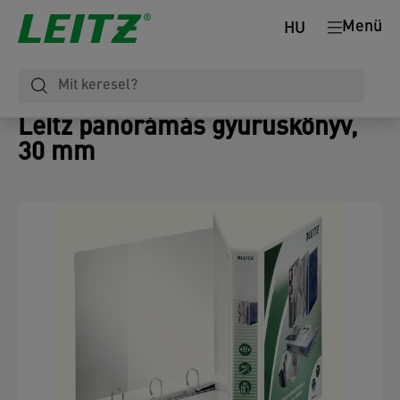
Menü
HU
Leitz panorámás gyűrűskönyv,
30 mm