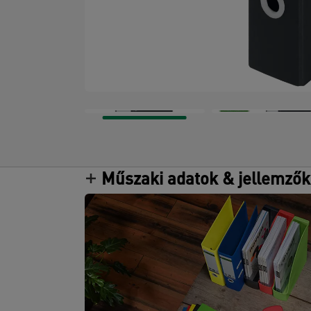
Műszaki adatok & jellemzők