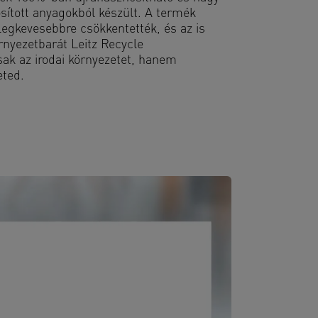
sított anyagokból készült. A termék
legkevesebbre csökkentették, és az is
rnyezetbarát Leitz Recycle
k az irodai környezetet, hanem
eted.