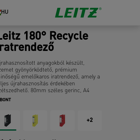
HU
Leitz 180° Recycle
iratrendező
jrahasznosított anyagokból készült,
zemet gyönyörködtető, prémium
inőségű emelőkaros iratrendező, amely a
eljes újrahasznosítás érdekében
zétszedhető. 80mm széles gerinc, A4
éretű dokumentumokhoz. 100%-ban
IBONT
jrahasznosítható, FSC & Blue Angel
örnyezetvédelmi tanúsítványokkal
endelkező irattartó. Ez a tartós
+2
asználatra készült iratrendező tökéletesen
iegészíti a Leitz Recycle termékcsalád
öbbi termékét. Modern zöld irodaszer,