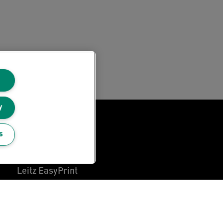
y
Leitz Blog
s
Álláslehetőségek
Leitz EasyPrint
Ügyfélszolgálat
Csomagolás újrahasznosítási