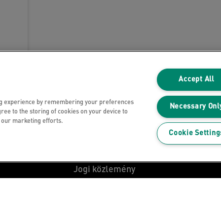
Accept All
ng experience by remembering your preferences
Necessary Onl
gree to the storing of cookies on your device to
n our marketing efforts.
Adatvédelmi nyilatkozat
Cookie Setting
Sütik
Jogi közlemény
Impresszum
Adataim kezelése