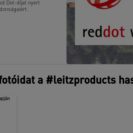
d Dot-díjat nyert
donságaiért.
otóidat a #leitzproducts ha