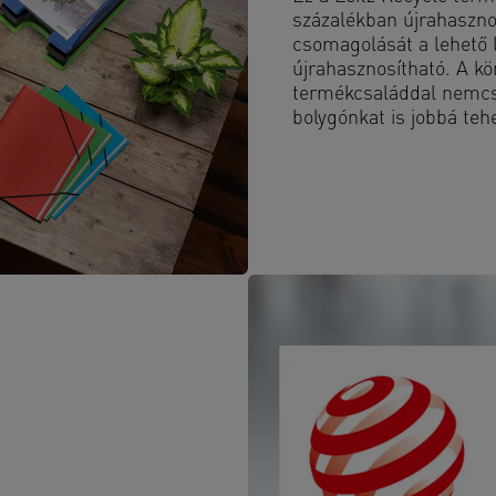
százalékban újrahaszno
csomagolását a lehető 
újrahasznosítható. A kö
termékcsaláddal nemcsa
bolygónkat is jobbá teh