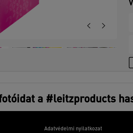
V
otóidat a #leitzproducts ha
Adatvédelmi nyilatkozat