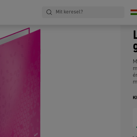
M
m
é
m
K