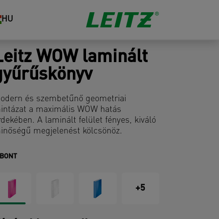
HU
Leitz WOW laminált
gyűrűskönyv
odern és szembetűnő geometriai
intázat a maximális WOW hatás
rdekében. A laminált felület fényes, kiváló
inőségű megjelenést kölcsönöz.
IBONT
+5