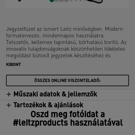
Jegyzetfüzet az ismert Leitz minőségben. Modern
formatervezés, mindennapos használatra.
Tetszetős, kellemes tapintású, bőrhatású borító. Az
innovatív tulajdonságoknak köszönhetően tökéletes
megoldást biztosít jegyzetek készítéséhez és
rendszerezéséhez. Jól kiegészíti a Complete
KIBONT
termékcsalád további termékeit.
ÖSSZES ONLINE VISZONTELADÓ:
Műszaki adatok & jellemzők
Tartozékok & ajánlások
Oszd meg fotóidat a
#leitzproducts használatával