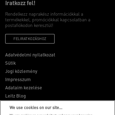
Iratkozz fel!
Rendelkezz naprakész információkkal a
termékekkel, promóciókkal kapcsolatban a
postafiókodon keresztül!
FELIRATKOZÁSHOZ
Adatvédelmi nyilatkozat
Sütik
Jogi közlemény
Impresszum
Adataim kezelése
Leitz Blog
Álláslehetőségek
We use cookies on our site…
Leitz EasyPrint