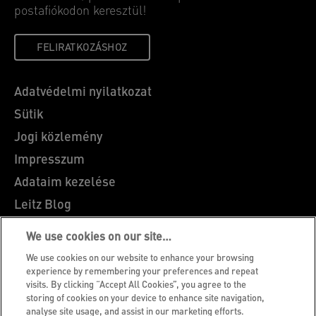
postafiókodon keresztül!
FELIRATKOZÁSHOZ
Adatvédelmi nyilatkozat
Sütik
Jogi közlemény
Impresszum
Adataim kezelése
Leitz Blog
Álláslehetőségek
We use cookies on our site…
Leitz EasyPrint
We use cookies on our website to enhance your browsing
Ügyfélszolgálat
experience by remembering your preferences and repeat
visits. By clicking “Accept All Cookies”, you agree to the
Csomagolás újrahasznosítási útmutató
storing of cookies on your device to enhance site navigation,
analyse site usage, and assist in our marketing efforts.