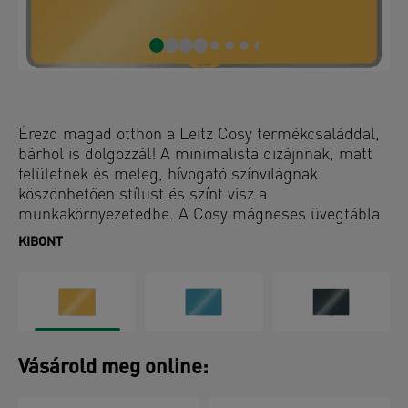
Érezd magad otthon a Leitz Cosy termékcsaláddal,
bárhol is dolgozzál! A minimalista dizájnnak, matt
felületnek és meleg, hívogató színvilágnak
köszönhetően stílust és színt visz a
munkakörnyezetedbe. A Cosy mágneses üvegtábla
egy praktikus eszköz emlékeztetők készítéséhez,
KIBONT
amely újra és újra használható, egyszerűen írjál rá
egy szárazon törölhető markerrel, töröld le és
kezdheted előröl. Ez a prémium mágneses,
szárazon törölhető üvegtábla pozitív hangulatú,
hatékony munkakörnyezet biztosít, így tökéletes
kiegészítője otthonodnak vagy irodádnak.
Vásárold meg online: