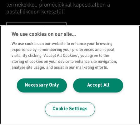
termékekkel, promóciókkal kapcsolatban a
postafiókodon keresztül!
FELIRATKOZÁSHOZ
We use cookies on our site…
We use cookies on our website to enhance your browsing
Adatvédelmi nyilatkozat
experience by remembering your preferences and repeat
visits. By clicking “Accept All Cookies”, you agree to the
Sütik
storing of cookies on your device to enhance site navigation,
Jogi közlemény
analyse site usage, and assist in our marketing efforts.
Impresszum
Necessary Only
Accept All
Adataim kezelése
Leitz Blog
Álláslehetőségek
Cookie Settings
Leitz EasyPrint
Ügyfélszolgálat
Csomagolás újrahasznosítási útmutató