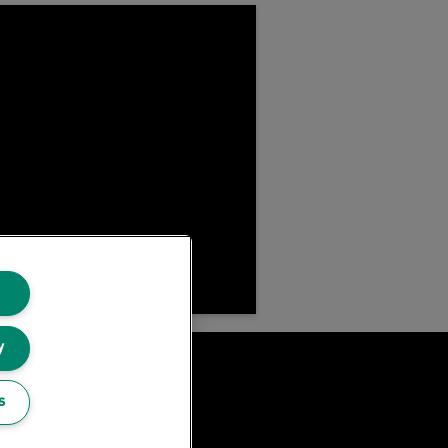
y
Leitz Blog
s
Álláslehetőségek