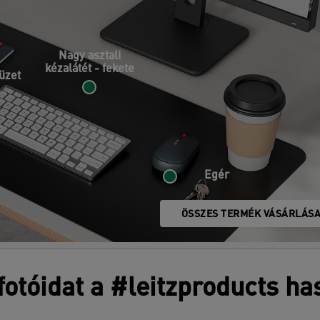
Nagy asztali
kézalátét - fekete
üzet
Egér
ÖSSZES TERMÉK VÁSÁRLÁS
otóidat a #leitzproducts ha