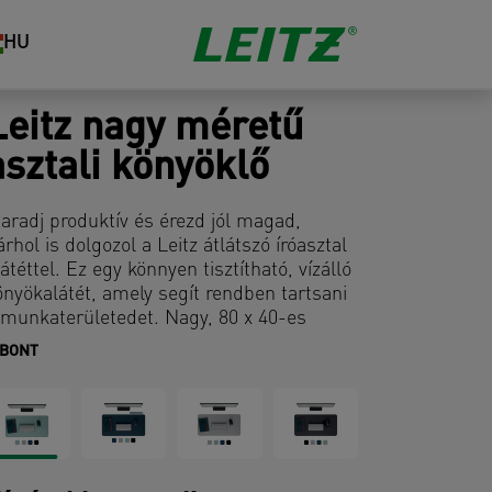
HU
Leitz nagy méretű
asztali könyöklő
aradj produktív és érezd jól magad,
árhol is dolgozol a Leitz átlátszó íróasztal
látéttel. Ez egy könnyen tisztítható, vízálló
önyökalátét, amely segít rendben tartsani
 munkaterületedet. Nagy, 80 x 40-es
elülete helyet biztosít billentyűzet, egér,
IBONT
egyzettömb és kiegészítők számára, és
egvédi az íróasztalt a karcolásoktól,
oltoktól, kiömlött folyadékoktól és kopástól.
ompatibilis minden lézeres és optikai
gérrel. Pánt segítségével összetekerhető a