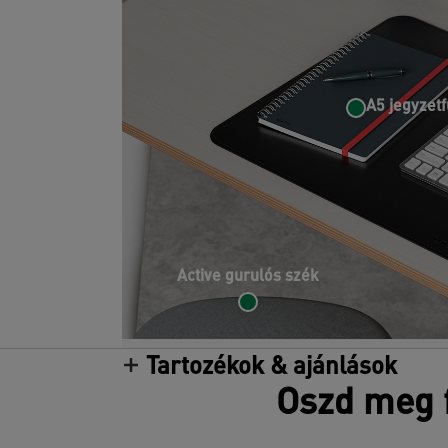
A5 jegyzetf
Active gurulós szék
Tartozékok & ajánlások
Oszd meg f