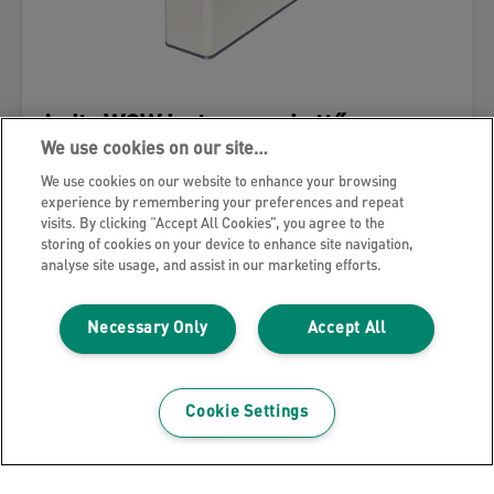
Leitz WOW iratpapucs kettős
színhatású
We use cookies on our site…
We use cookies on our website to enhance your browsing
experience by remembering your preferences and repeat
visits. By clicking “Accept All Cookies”, you agree to the
storing of cookies on your device to enhance site navigation,
analyse site usage, and assist in our marketing efforts.
TERMÉK MEGTEKINTÉSE
Necessary Only
Accept All
HOL VÁSÁROLHATÓ MEG?
Cookie Settings