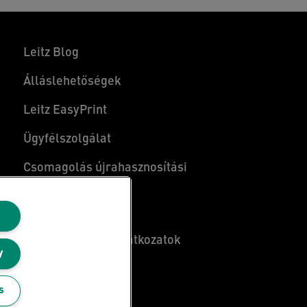
Leitz Blog
Álláslehetőségek
Leitz EasyPrint
Ügyfélszolgálat
Csomagolás újrahasznosítási
útmutató
Jótállási feltételek
Megfelelőségi nyilatkozatok
y
Oldaltérkép
s