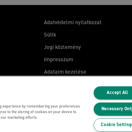
Adatvédelmi nyilatkozat
Sütik
Jogi közlemény
Impresszum
Adataim kezelése
a
Accept All
ng experience by remembering your preferences
Necessary Onl
gree to the storing of cookies on your device to
n our marketing efforts.
Cookie Setting