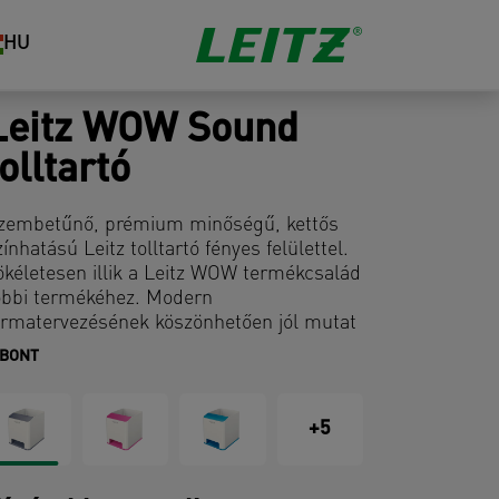
HU
Leitz WOW Sound
tolltartó
zembetűnő, prémium minőségű, kettős
zínhatású Leitz tolltartó fényes felülettel.
ökéletesen illik a Leitz WOW termékcsalád
öbbi termékéhez. Modern
ormatervezésének köszönhetően jól mutat
tthon és az irodában egyaránt.
IBONT
+5