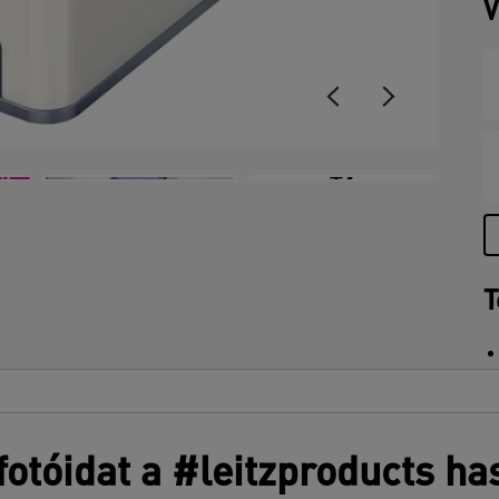
V
+2
T
otóidat a #leitzproducts ha