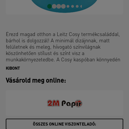
Érezd magad otthon a Leitz Cosy termékcsaláddal,
bárhol is dolgozzál! A minimál dizájnnak, matt
felületnek és meleg, hívogató színvilágnak
köszönhetően stílust és színt visz a
munkakörnyezetedbe. A Cosy kaspóban könnyedén
tárolhatod növényeidet és virágaidat, és még a
KIBONT
szobádat is feldobhatod vele. Kompakt kialakítása
révén ez a kerámia növénycserép ideális kiegészítője
Vásárold meg online:
lehet bármilyen asztalnak, vagy polcnak.
ÖSSZES ONLINE VISZONTELADÓ: