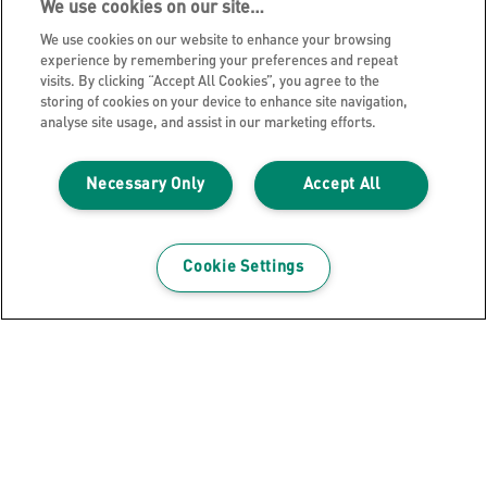
We use cookies on our site…
We use cookies on our website to enhance your browsing
Adatvédelmi nyilatkozat
experience by remembering your preferences and repeat
visits. By clicking “Accept All Cookies”, you agree to the
Sütik
storing of cookies on your device to enhance site navigation,
Jogi közlemény
analyse site usage, and assist in our marketing efforts.
Impresszum
Necessary Only
Accept All
Adataim kezelése
Leitz Blog
Álláslehetőségek
Cookie Settings
Leitz EasyPrint
Ügyfélszolgálat
Csomagolás újrahasznosítási útmutató
Jótállási feltételek
Megfelelőségi nyilatkozatok
Oldaltérkép