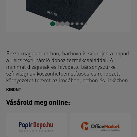
Érezd magadat otthon, bárhová is sodorjon a napod
a Leitz textil tároló doboz termékcsaláddal. A
minimál dizájnnak és hívogató, bársonyszürke
színvilágnak köszönhetően stílusos és rendezett
környezetet teremt az irodában, otthon és útközben.
A fedeles Leitz szövet borítású tárolódobozok
KIBONT
ideálisak az irodai kiegészítők, például töltők és
tűzőgépek rendezett és könnyen hozzáférhető
Vásárold meg online:
tárolására. Otthon a tárolódobozok fényképek és
más kisebb tárgyak polcokon és szekrényekben
történő tárolására használhatók. Puha anyagból
készült, amelyet újrahasznosított kartonnal
erősítettek meg a tartás és a tartósság érdekében.