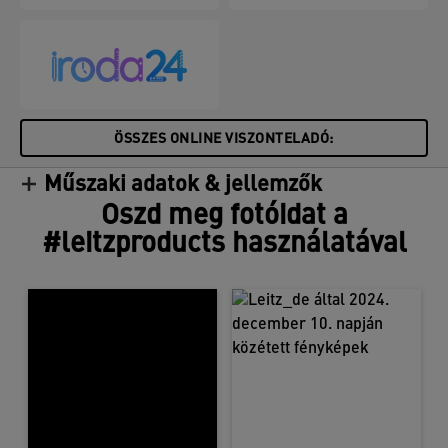
Összességében 57%-ban újrahasznosított tartalom.
Amikor nincs rájuk szükség, a tárolódobozok
teljesen összecsukhatók, így könnyen tárolhatók.
Ezek a kis méretű tárolódobozok tökéletes
kiegészítői otthonodnak vagy irodádnak, hogy egész
nap nyugodt és produktív maradhass.
ÖSSZES ONLINE VISZONTELADÓ:
Műszaki adatok & jellemzők
Oszd meg fotóidat a
#leitzproducts használatával