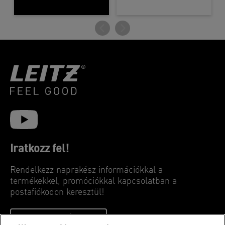
Iratkozz fel!
Rendelkezz naprakész információkkal a
termékekkel, promóciókkal kapcsolatban a
postafiókodon keresztül!
FELIRATKOZÁSHOZ