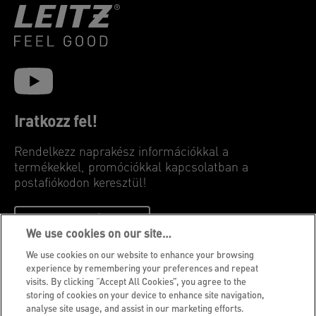
Iratkozz fel!
Rendelkezz naprakész információkkal a
termékekkel, promóciókkal kapcsolatban a
postafiókodon keresztül!
FELIRATKOZÁSHOZ
We use cookies on our site…
We use cookies on our website to enhance your browsing
Adatvédelmi nyilatkozat
experience by remembering your preferences and repeat
visits. By clicking “Accept All Cookies”, you agree to the
Sütik
storing of cookies on your device to enhance site navigation,
Jogi közlemény
analyse site usage, and assist in our marketing efforts.