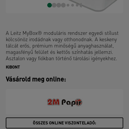
A Leitz MyBox® moduláris rendszer egyedi stílust
kölcsönöz irodádnak vagy otthonodnak. A keskeny
tálcát erős, prémium minőségű anyaghasználat,
magasfényű felület és kettős színhatás jellemzi.
Asztalon vagy fiókban történő tárolási igényekhez.
Kompatibilis a Leitz MyBox® nagy- és kisméretű
KIBONT
fedeles dobozával, vagy a MyBox® kisméretű
dobozzal, tollak, kisebb tárgyak rendszerezéséhez
Vásárold meg online:
vagy étel tárolásához. Tökéletesen kiegészíti a Leitz
WOW termékcsalád kettős színhatású termékeit.
ÖSSZES ONLINE VISZONTELADÓ: