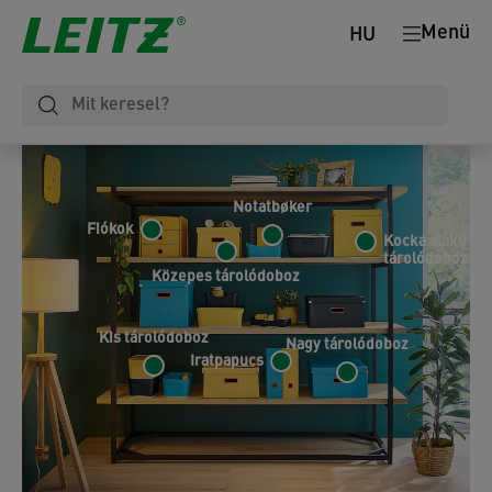
Menü
HU
Notatbøker
Fiókok
Kocka alakú
tárolódoboz
Közepes tárolódoboz
Kis tárolódoboz
Nagy tárolódoboz
Iratpapucs