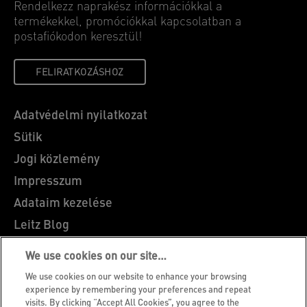
Rendelkezz naprakész információkkal a
termékekkel, promóciókkal kapcsolatban a
postafiókodon keresztül!
FELIRATKOZÁSHOZ
Adatvédelmi nyilatkozat
Sütik
Jogi közlemény
Impresszum
Adataim kezelése
Leitz Blog
Álláslehetőségek
We use cookies on our site…
Leitz EasyPrint
We use cookies on our website to enhance your browsing
Ügyfélszolgálat
experience by remembering your preferences and repeat
visits. By clicking “Accept All Cookies”, you agree to the