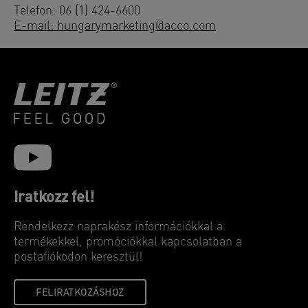
Telefon: 06 (1) 424-6600
E-mail: hungarymarketing@acco.com
Iratkozz fel!
Rendelkezz naprakész információkkal a
termékekkel, promóciókkal kapcsolatban a
postafiókodon keresztül!
FELIRATKOZÁSHOZ