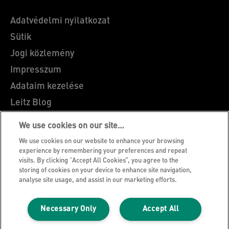
Adatvédelmi nyilatkozat
Sütik
Jogi közlemény
Impresszum
Adataim kezelése
Leitz Blog
Álláslehetőségek
We use cookies on our site…
Leitz EasyPrint
We use cookies on our website to enhance your browsing
Ügyfélszolgálat
experience by remembering your preferences and repeat
visits. By clicking “Accept All Cookies”, you agree to the
Csomagolás újrahasznosítási útmutató
storing of cookies on your device to enhance site navigation,
analyse site usage, and assist in our marketing efforts.
Jótállási feltételek
Megfelelőségi nyilatkozatok
Necessary Only
Accept All
Oldaltérkép