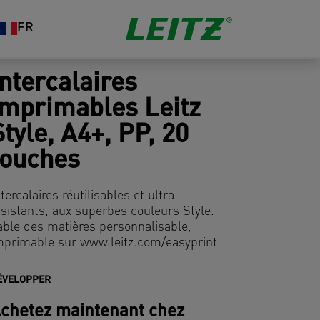
FR
Intercalaires
imprimables Leitz
Style, A4+, PP, 20
touches
ntercalaires réutilisables et ultra-
ésistants, aux superbes couleurs Style.
able des matières personnalisable,
mprimable sur www.leitz.com/easyprint
ÉVELOPPER
chetez maintenant chez