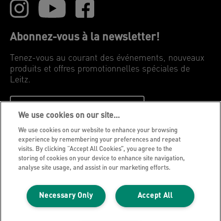
Abonnez-vous à la newsletter!
Tenez-vous au courant des événements, nouveaux
produits et offres promotionnelles spéciales de
Leitz.
INSCRIVEZ-VOUS MAINTENANT
We use cookies on our site…
We use cookies on our website to enhance your browsing
Avis de confidentialité
experience by remembering your preferences and repeat
visits. By clicking “Accept All Cookies”, you agree to the
Cookies
storing of cookies on your device to enhance site navigation,
Avis légal
analyse site usage, and assist in our marketing efforts.
Impression
Necessary Only
Accept All
Gérer mes données
Blog Leitz