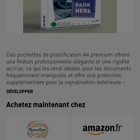
Ces pochettes de plastification A4 premium offrent
une finition professionnelle élégante et une rigidité
accrue, ce qui les rend idéales pour les documents
fréquemment manipulés et offre une protection
supplémentaire pour la signalisation extérieure -
idéales pour une utilisation dans tous les
DÉVELOPPER
environnements professionnels et éducatifs.
Conçues avec la technologie UDT (Unique Direction
Achetez maintenant chez
Technology), les flèches sur chaque pochette
garantissent que les pochettes sont insérées
correctement pour une expérience fluide et sans
bourrage. La surface brillante intensifie l'éclat des
couleurs, tandis que les bords arrondis offrent une