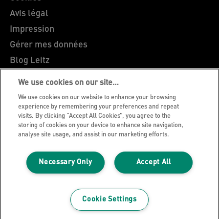
Avis légal
Impression
Gérer mes données
Blog Leitz
Carrières
We use cookies on our site…
Leitz EasyPrint
We use cookies on our website to enhance your browsing
Support client
experience by remembering your preferences and repeat
visits. By clicking “Accept All Cookies”, you agree to the
Guide du recyclage des emballages
storing of cookies on your device to enhance site navigation,
analyse site usage, and assist in our marketing efforts.
Conditions de garantie
Déclarations de conformité
Necessary Only
Accept All
Plan du site
©2026 ACCO Brands
Cookie Settings