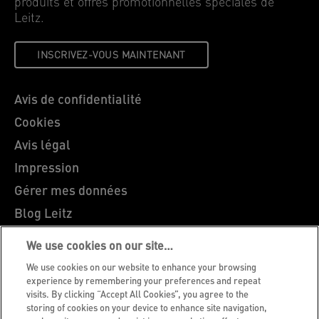
produits et offres promotionnelles spéciales de
Leitz.
INSCRIVEZ-VOUS MAINTENANT
Avis de confidentialité
Cookies
Avis légal
Impression
Gérer mes données
Blog Leitz
Carrières
We use cookies on our site…
Leitz EasyPrint
We use cookies on our website to enhance your browsing
Support client
experience by remembering your preferences and repeat
visits. By clicking “Accept All Cookies”, you agree to the
Guide du recyclage des emballages
storing of cookies on your device to enhance site navigation,