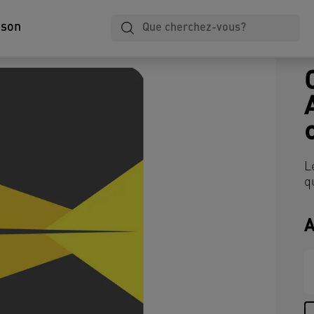
ison
L
q
A