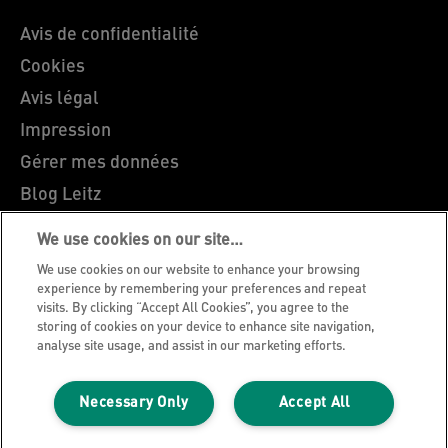
Avis de confidentialité
Cookies
Avis légal
Impression
Gérer mes données
Blog Leitz
Carrières
We use cookies on our site…
Leitz EasyPrint
We use cookies on our website to enhance your browsing
Support client
experience by remembering your preferences and repeat
visits. By clicking “Accept All Cookies”, you agree to the
Guide du recyclage des emballages
storing of cookies on your device to enhance site navigation,
analyse site usage, and assist in our marketing efforts.
Conditions de garantie
Déclarations de conformité
Necessary Only
Accept All
Plan du site