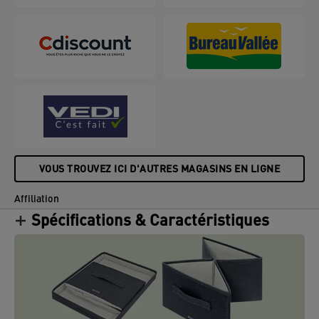
l'espace. Fabriqué à partir d'un matériau souple
renforcé avec du carton recyclé pour plus de solidité
et de durabilité. Au total, 57% de contenu recyclé.
Lorsqu'elles ne sont pas utilisées, les boîtes de
rangement peuvent être repliées pour être
facilement rangées. Ces grandes boîtes de
rangement avec poignées sont le complément
parfait à votre maison ou à votre bureau pour vous
assurer de rester détendu et productif toute la
journée.
VOUS TROUVEZ ICI D'AUTRES MAGASINS EN LIGNE
Affiliation
Spécifications & Caractéristiques