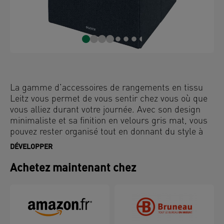
La gamme d’accessoires de rangements en tissu
Leitz vous permet de vous sentir chez vous où que
vous alliez durant votre journée. Avec son design
minimaliste et sa finition en velours gris mat, vous
pouvez rester organisé tout en donnant du style à
votre maison et vos espaces de travail. Les grandes
DÉVELOPPER
boîtes de rangement en tissu Leitz ont la taille
idéale pour être utilisées dans les meubles de
Achetez maintenant chez
rangement cubiques standard tels que la gamme
Kallax d'Ikea. Leur grande capacité permet de
ranger des documents, des classeurs à levier, des
vêtements et d'autres objets indispensables à la
maison et au bureau, tout en économisant de