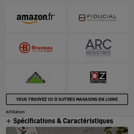
maison ou au bureau. Cette boîte fait partie du
système de rangement modulaire MyBox et est
compatible avec les organiseurs Leitz MyBox mais
peut également être utilisée indépendamment. Cet
bac de rangement premium est votre partenaire
idéal à la maison ou au bureau pour vous assurer
de rester détendu et productif toute la journée.
VOUS TROUVEZ ICI D'AUTRES MAGASINS EN LIGNE
Affiliation
Spécifications & Caractéristiques