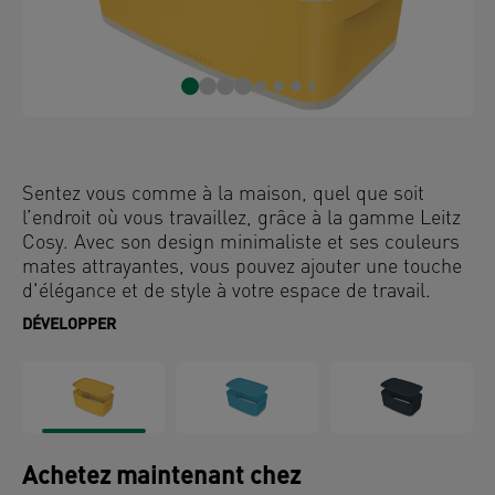
Sentez vous comme à la maison, quel que soit
l’endroit où vous travaillez, grâce à la gamme Leitz
Cosy. Avec son design minimaliste et ses couleurs
mates attrayantes, vous pouvez ajouter une touche
d'élégance et de style à votre espace de travail.
Cette boîte de rangement est robuste et idéale pour
DÉVELOPPER
ranger tous vos accessoires de la maison ou du
bureau comme les agrafeuses et perforateurs, les
outils, les documents A5 ou les produits de
nettoyage. MyBox est certifié "Food safe" et convient
aux aliments chauds et froids. Elle permet de
stocker du thé, du café, du lait et du sucre ou
Achetez maintenant chez
même des fruits sur le comptoir de la cuisine à la