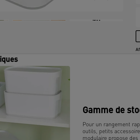
+6
Af
tiques
Gamme de sto
Pour un rangement rapid
outils, petits accesso
modulaire propose des 