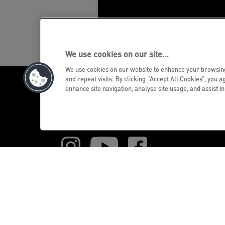
We use cookies on our site…
We use cookies on our website to enhance your browsi
and repeat visits. By clicking “Accept All Cookies”, you a
enhance site navigation, analyse site usage, and assist i
Abonnez-vous à la newsletter
Tenez-vous au courant des événements,
nouveaux produits et offres
promotionnelles spéciales de Leitz.