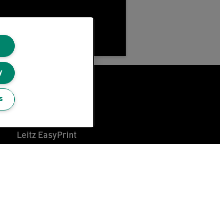
y
Blog Leitz
s
Carrières
Leitz EasyPrint
Support client
Guide du recyclage des emballages
Conditions de garantie
Déclarations de conformité