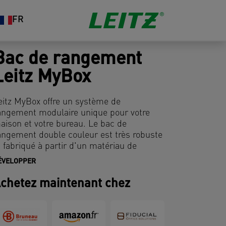
FR
Bac de rangement
Leitz MyBox
eitz MyBox offre un système de
angement modulaire unique pour votre
aison et votre bureau. Le bac de
angement double couleur est très robuste
t fabriqué à partir d'un matériau de
remière qualité avec une finition mate. Un
ÉVELOPPER
angement rapide, facile et élégant pour
es petits accessoires de la maison ou du
chetez maintenant chez
ureau ainsi que les denrées alimentaires.
e système modulaire permet une gestion
ptimale du contenu.