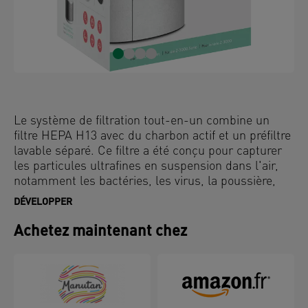
Le système de filtration tout-en-un combine un
filtre HEPA H13 avec du charbon actif et un préfiltre
lavable séparé. Ce filtre a été conçu pour capturer
les particules ultrafines en suspension dans l'air,
notamment les bactéries, les virus, la poussière,
les allergènes, les squames d'animaux, les
DÉVELOPPER
composés organiques volatils (COV) et les gaz
odorants.
Achetez maintenant chez