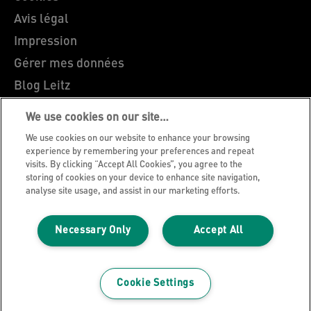
Avis légal
Impression
Gérer mes données
Blog Leitz
Carrières
We use cookies on our site…
Leitz EasyPrint
We use cookies on our website to enhance your browsing
Support client
experience by remembering your preferences and repeat
visits. By clicking “Accept All Cookies”, you agree to the
Guide du recyclage des emballages
storing of cookies on your device to enhance site navigation,
analyse site usage, and assist in our marketing efforts.
Conditions de garantie
Déclarations de conformité
Necessary Only
Accept All
Plan du site
©2026 ACCO Brands
Cookie Settings