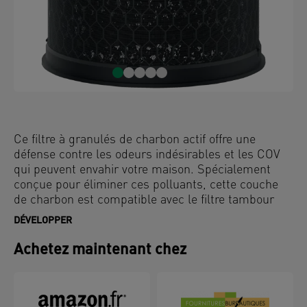
Ce filtre à granulés de charbon actif offre une
défense contre les odeurs indésirables et les COV
qui peuvent envahir votre maison. Spécialement
conçue pour éliminer ces polluants, cette couche
de charbon est compatible avec le filtre tambour
HEPA contre les allergies et la grippe des
DÉVELOPPER
purificateurs d'air Leitz TruSens Z-1000. Pour que
votre purificateur d'air fonctionne au mieux, il est
Achetez maintenant chez
recommandé de remplacer le filtre à charbon
Allergie et Grippe tous les 3 mois (selon l'utilisation)