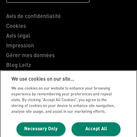
Avis de confidentialité
Cookies
Avis légal
Impression
Gérer mes données
Blog Leitz
Carrières
We use cookies on our site…
Leitz EasyPrint
We use cookies on our website to enhance your browsing
Support client
experience by remembering your preferences and repeat
visits. By clicking “Accept All Cookies”, you agree to the
Guide du recyclage des emballages
storing of cookies on your device to enhance site navigation,
analyse site usage, and assist in our marketing efforts.
Conditions de garantie
Déclarations de conformité
Necessary Only
Accept All
Plan du site